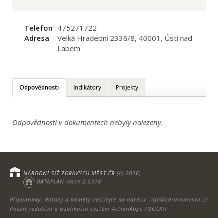
Telefon
475271722
Adresa
Velká Hradební 2336/8, 40001, Ústí nad
Labem
Odpovědnosti
Indikátory
Projekty
Odpovědnosti v dokumentech nebyly nalezeny.
NÁRODNÍ SÍŤ ZDRAVÝCH MĚST ČR
(c) 2026;
DATAPLÁN verze 2.5314
Připomínky, dotazy a náměty zasílejte na adresu:
info@zdravamesta.cz
Použit redakční a publikační systém ActionApps TOOLKIT