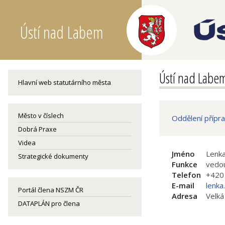
Ústí nad Labem
Ústí nad Labe
Hlavní web statutárního města
Město v číslech
Oddělení přípra
Dobrá Praxe
Videa
Jméno
Lenka
Strategické dokumenty
Funkce
vedou
Telefon
+420
E-mail
lenka
Portál člena NSZM ČR
Adresa
Velká
DATAPLÁN pro člena