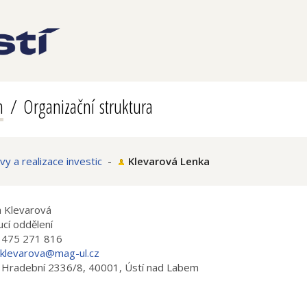
m
Organizační struktura
vy a realizace investic
-
Klevarová Lenka
 Klevarová
cí oddělení
 475 271 816
.klevarova@mag-ul.cz
 Hradební 2336/8, 40001, Ústí nad Labem