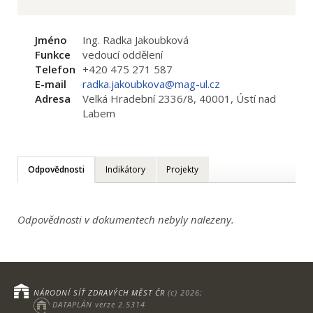
Jméno
Ing. Radka Jakoubková
Funkce
vedoucí oddělení
Telefon
+420 475 271 587
E-mail
radka.jakoubkova@mag-ul.cz
Adresa
Velká Hradební 2336/8, 40001, Ústí nad
Labem
Odpovědnosti
Indikátory
Projekty
Odpovědnosti v dokumentech nebyly nalezeny.
NÁRODNÍ SÍŤ ZDRAVÝCH MĚST ČR
(c) 2026;
DATAPLÁN verze 2.5314