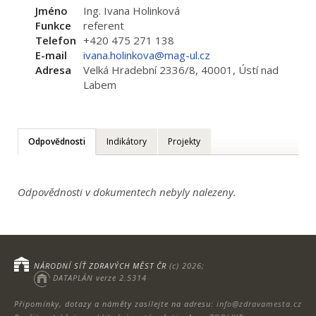
Jméno
Ing. Ivana Holinková
Funkce
referent
Telefon
+420 475 271 138
E-mail
ivana.holinkova@mag-ul.cz
Adresa
Velká Hradební 2336/8, 40001, Ústí nad
Labem
Odpovědnosti
Indikátory
Projekty
Odpovědnosti v dokumentech nebyly nalezeny.
NÁRODNÍ SÍŤ ZDRAVÝCH MĚST ČR
(c) 2026;
DATAPLÁN verze 2.5314
Připomínky, dotazy a náměty zasílejte na adresu:
info@zdravamesta.cz