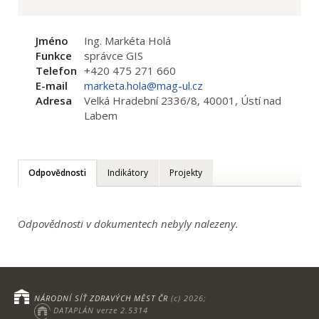
Jméno
Ing. Markéta Holá
Funkce
správce GIS
Telefon
+420 475 271 660
E-mail
marketa.hola@mag-ul.cz
Adresa
Velká Hradební 2336/8, 40001, Ústí nad
Labem
Odpovědnosti
Indikátory
Projekty
Odpovědnosti v dokumentech nebyly nalezeny.
NÁRODNÍ SÍŤ ZDRAVÝCH MĚST ČR
(c) 2026;
DATAPLÁN verze 2.5314