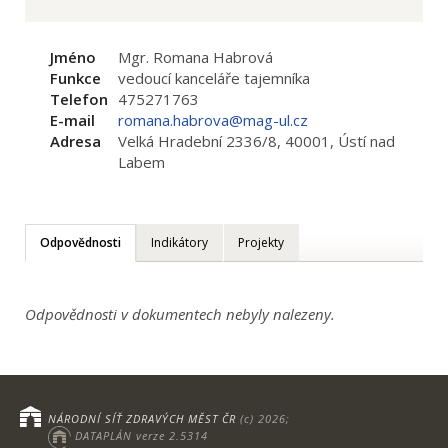
Jméno
Mgr. Romana Habrová
Funkce
vedoucí kanceláře tajemníka
Telefon
475271763
E-mail
romana.habrova@mag-ul.cz
Adresa
Velká Hradební 2336/8, 40001, Ústí nad
Labem
Odpovědnosti
Indikátory
Projekty
Odpovědnosti v dokumentech nebyly nalezeny.
NÁRODNÍ SÍŤ ZDRAVÝCH MĚST ČR
(c) 2026;
DATAPLÁN verze 2.5314