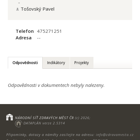
-
Tošovský Pavel
Telefon
475271251
Adresa
--
Odpovědnosti
Indikátory
Projekty
Odpovědnosti v dokumentech nebyly nalezeny.
NÁRODNÍ SÍŤ ZDRAVÝCH MĚST ČR
(c) 2026;
DATAPLÁN verze 2.5314
Připomínky, dotazy a náměty zasílejte na adresu:
info@zdravamesta.cz