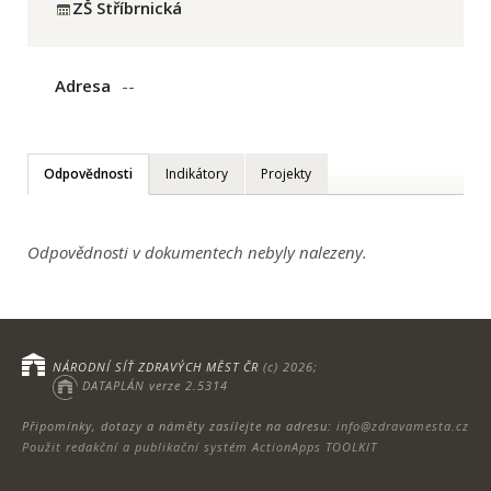
ZŠ Stříbrnická
Adresa
--
Odpovědnosti
Indikátory
Projekty
Odpovědnosti v dokumentech nebyly nalezeny.
NÁRODNÍ SÍŤ ZDRAVÝCH MĚST ČR
(c) 2026;
DATAPLÁN verze 2.5314
Připomínky, dotazy a náměty zasílejte na adresu:
info@zdravamesta.cz
Použit redakční a publikační systém ActionApps TOOLKIT