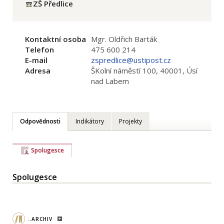
ZŠ Předlice
Kontaktní osoba
Mgr. Oldřich Barták
Telefon
475 600 214
E-mail
zspredlice@ustipost.cz
Adresa
ŠKolní náměstí 100, 40001, Úsí
nad Labem
Odpovědnosti
Indikátory
Projekty
Spolugesce
Spolugesce
..ARCHIV