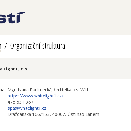
m
Organizační struktura
 Light I., o.s.
ba
Mgr. Ivana Radimecká, ředitelka o.s. WLI.
https://www.whitelight1.cz/
475 531 367
spa@whitelight1.cz
Drážďanská 106/153, 40007, Ústí nad Labem