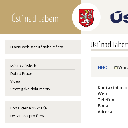
Ústí nad Labem
Ústí nad Labe
Hlavní web statutárního města
Město v číslech
NNO
-
White
Dobrá Praxe
Videa
Kontaktní oso
Strategické dokumenty
Web
Telefon
E-mail
Portál člena NSZM ČR
Adresa
DATAPLÁN pro člena