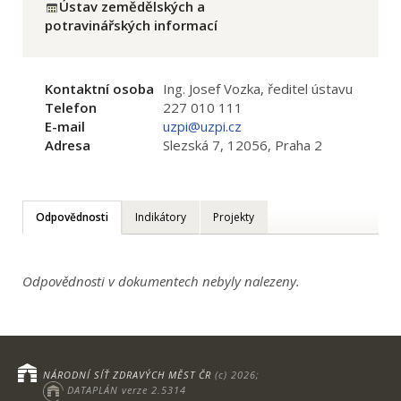
Ústav zemědělských a
potravinářských informací
Kontaktní osoba
Ing. Josef Vozka, ředitel ústavu
Telefon
227 010 111
E-mail
uzpi@uzpi.cz
Adresa
Slezská 7, 12056, Praha 2
Odpovědnosti
Indikátory
Projekty
Odpovědnosti v dokumentech nebyly nalezeny.
NÁRODNÍ SÍŤ ZDRAVÝCH MĚST ČR
(c) 2026;
DATAPLÁN verze 2.5314