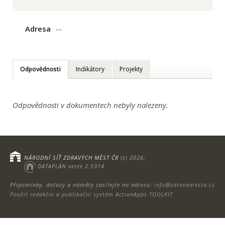
Adresa
--
Odpovědnosti
Indikátory
Projekty
Odpovědnosti v dokumentech nebyly nalezeny.
NÁRODNÍ SÍŤ ZDRAVÝCH MĚST ČR
(c) 2026;
DATAPLÁN verze 2.5314
Připomínky, dotazy a náměty zasílejte na adresu:
info@zdravamesta.cz
Použit redakční a publikační systém ActionApps TOOLKIT