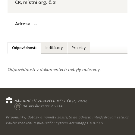
ČR, místní org. č. 3
Adresa
--
Odpovědnosti
Indikátory
Projekty
Odpovědnosti v dokumentech nebyly nalezeny.
NÁRODNÍ SÍŤ ZDRAVÝCH MĚST ČR
(c) 2026;
DATAPLÁN verze 2.5314
Připomínky, dotazy a náměty zasílejte na adresu:
info@zdravamesta.cz
Použit redakční a publikační systém ActionApps TOOLKIT