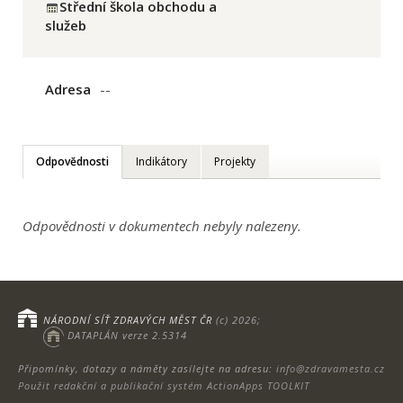
Střední škola obchodu a
služeb
Adresa
--
Odpovědnosti
Indikátory
Projekty
Odpovědnosti v dokumentech nebyly nalezeny.
NÁRODNÍ SÍŤ ZDRAVÝCH MĚST ČR
(c) 2026;
DATAPLÁN verze 2.5314
Připomínky, dotazy a náměty zasílejte na adresu:
info@zdravamesta.cz
Použit redakční a publikační systém ActionApps TOOLKIT