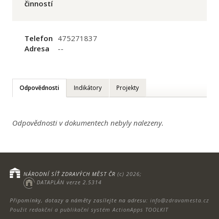
činností
Telefon
475271837
Adresa
--
Odpovědnosti
Indikátory
Projekty
Odpovědnosti v dokumentech nebyly nalezeny.
NÁRODNÍ SÍŤ ZDRAVÝCH MĚST ČR
(c) 2026;
DATAPLÁN verze 2.5314
Připomínky, dotazy a náměty zasílejte na adresu:
info@zdravamesta.cz
Použit redakční a publikační systém ActionApps TOOLKIT