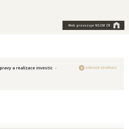
Web provozuje
NSZM ČR
pravy a realizace investic
-
zobrazit strukturu