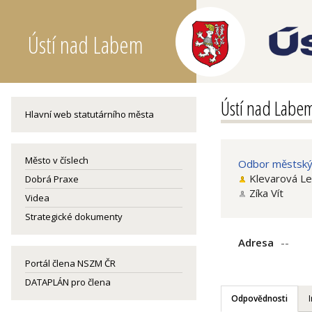
Ústí nad Labem
Ústí nad Labe
Hlavní web statutárního města
Město v číslech
Odbor městských
Klevarová L
Dobrá Praxe
Zíka Vít
Videa
Strategické dokumenty
Adresa
--
Portál člena NSZM ČR
DATAPLÁN pro člena
Odpovědnosti