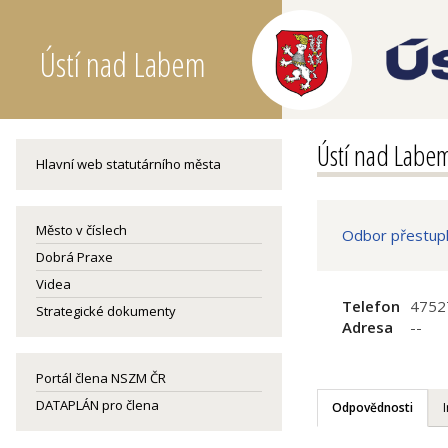
Ústí nad Labem
Ústí nad Labe
Hlavní web statutárního města
Město v číslech
Odbor přestup
Dobrá Praxe
Videa
Telefon
4752
Strategické dokumenty
Adresa
--
Portál člena NSZM ČR
DATAPLÁN pro člena
Odpovědnosti