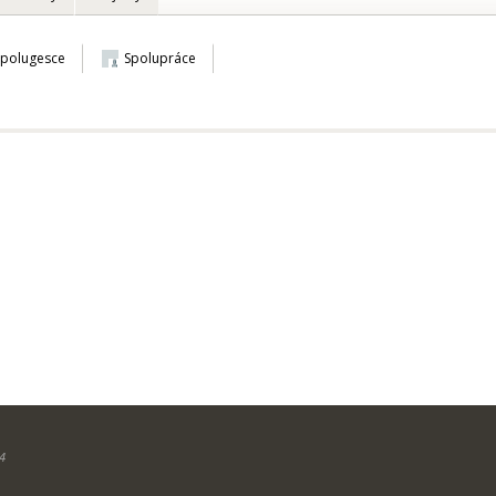
Spolugesce
Spolupráce
4