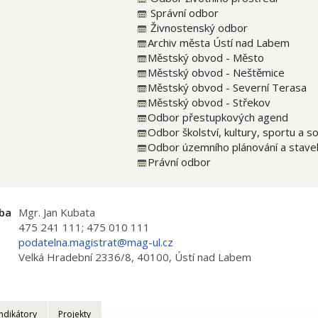
Správní odbor
Živnostenský odbor
Archiv města Ústí nad Labem
Městský obvod - Město
Městský obvod - Neštěmice
Městský obvod - Severní Terasa
Městský obvod - Střekov
Odbor přestupkových agend
Odbor školství, kultury, sportu a so
Odbor územního plánování a stave
Právní odbor
ba
Mgr. Jan Kubata
475 241 111; 475 010 111
podatelna.magistrat@mag-ul.cz
Velká Hradební 2336/8, 40100, Ústí nad Labem
Indikátory
Projekty