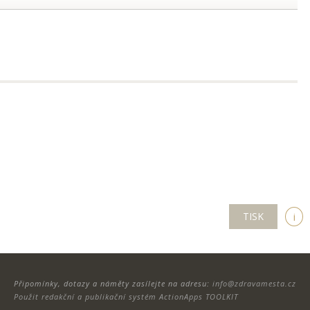
TISK
i
Připomínky, dotazy a náměty zasílejte na adresu:
info@zdravamesta.cz
Použit redakční a publikační systém ActionApps TOOLKIT