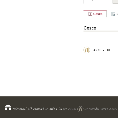
Gesce
Gesce
..ARCHIV
NÁRODNÍ SÍŤ ZDRAVÝCH MĚST ČR
(c) 2026;
DATAPLÁN verze 2.531