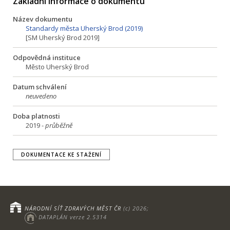
Základní informace o dokumentu
Název dokumentu
Standardy města Uherský Brod (2019)
[SM Uherský Brod 2019]
Odpovědná instituce
Město Uherský Brod
Datum schválení
neuvedeno
Doba platnosti
2019 -
průběžně
DOKUMENTACE KE STAŽENÍ
NÁRODNÍ SÍŤ ZDRAVÝCH MĚST ČR
(c) 2026;
DATAPLÁN verze 2.5314