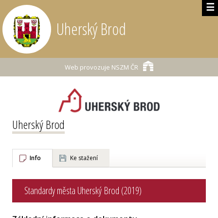
☰
Uherský Brod
Web provozuje
NSZM ČR
Uherský Brod
Info
Ke stažení
Standardy města Uherský Brod (2019)