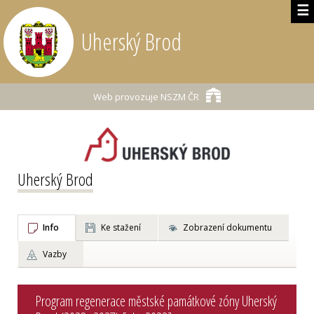
☰
Uherský Brod
Web provozuje
NSZM ČR
Uherský Brod
Info
Ke stažení
Zobrazení dokumentu
Vazby
Program regenerace městské památkové zóny Uherský