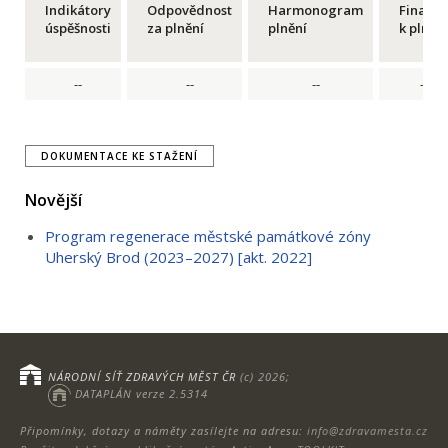
Indikátory
Odpovědnost
Harmonogram
Financ
úspěšnosti
za plnění
plnění
k plnění
--
--
--
--
DOKUMENTACE KE STAŽENÍ
Novější
Program regenerace městské památkové zóny
Uherský Brod (2023–2027) [akt. 2022]
NÁRODNÍ SÍŤ ZDRAVÝCH MĚST ČR
(c) 2026;
DATAPLÁN verze 2.5314
Připomínky, dotazy a náměty zasílejte na adresu:
info@zdravamesta.cz