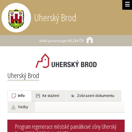
☰
Uherský Brod
Web provozuje
NSZM ČR
Uherský Brod
Info
Ke stažení
Zobrazení dokumentu
Vazby
Program regenerace městské památkové zóny Uherský