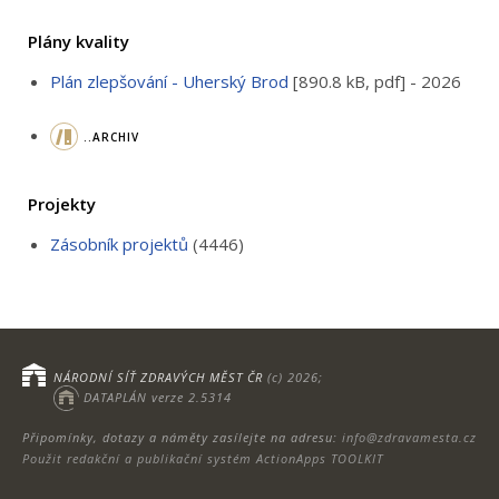
Plány kvality
Plán zlepšování - Uherský Brod
[890.8 kB, pdf] - 2026
..ARCHIV
Projekty
Zásobník projektů
(4446)
NÁRODNÍ SÍŤ ZDRAVÝCH MĚST ČR
(c) 2026;
DATAPLÁN verze 2.5314
Připomínky, dotazy a náměty zasílejte na adresu:
info@zdravamesta.cz
Použit redakční a publikační systém ActionApps TOOLKIT