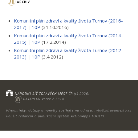
ARCHIV
Komunitní plán zdraví a kvality života Turnov (2016-
2017)
|
10P
(31.10.2016)
Komunitní plán zdraví a kvality života Turnov (2014-
2015)
|
10P
(17.2.2014)
Komunitní plán zdraví a kvality života Turnov (2012-
2013)
|
10P
(3.4.2012)
NÁRODNÍ SÍŤ ZDRAVÝCH MĚST ČR
(c) 2026;
DATAPLÁN verze 2.5314
Připomínky, dotazy a náměty zasílejte na adresu:
info@zdravamesta.cz
Použit redakční a publikační systém ActionApps TOOLKIT