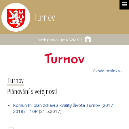
☰
Turnov
Web provozuje
NSZM ČR
úvodní stránka
›
Turnov
Plánování s veřejností
Komunitní plán zdraví a kvality života Turnov (2017-
2018)
|
10P
(31.5.2017)