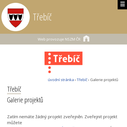
☰
Třebíč
Web provozuje
NSZM ČR
úvodní stránka
›
Třebíč
› Galerie projektů
Třebíč
Galerie projektů
Zatím nemáte žádný projekt zveřejněn. Zveřejnit projekt
můžete