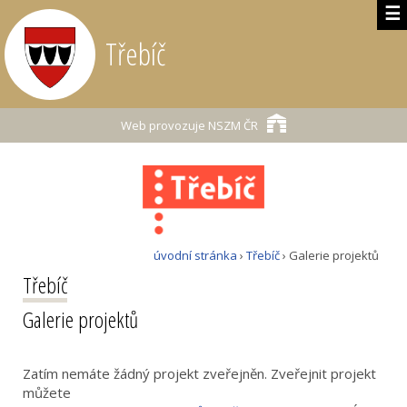
☰
Třebíč
Web provozuje
NSZM ČR
úvodní stránka
›
Třebíč
› Galerie projektů
Třebíč
Galerie projektů
Zatím nemáte žádný projekt zveřejněn. Zveřejnit projekt
můžete