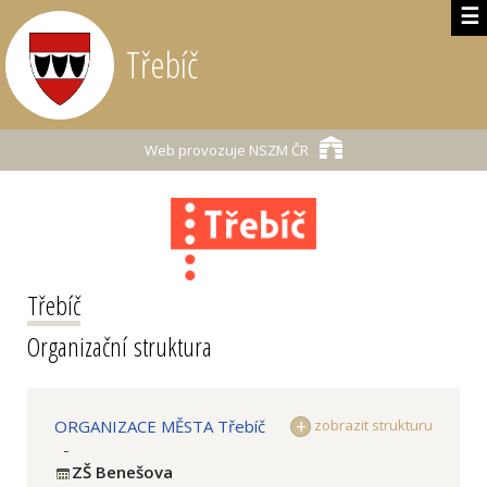
☰
Třebíč
Web provozuje
NSZM ČR
Třebíč
Organizační struktura
ORGANIZACE MĚSTA Třebíč
zobrazit strukturu
-
ZŠ Benešova