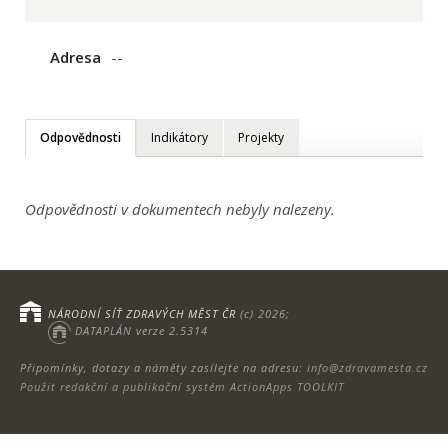
Adresa
--
Odpovědnosti
Indikátory
Projekty
Odpovědnosti v dokumentech nebyly nalezeny.
NÁRODNÍ SÍŤ ZDRAVÝCH MĚST ČR
(c) 2026;
DATAPLÁN verze 2.5314
Připomínky, dotazy a náměty zasílejte na adresu:
info@zdravamesta.cz
Použit redakční a publikační systém ActionApps TOOLKIT