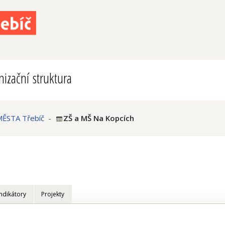
izační struktura
ĚSTA Třebíč
-
ZŠ a MŠ Na Kopcích
Indikátory
Projekty