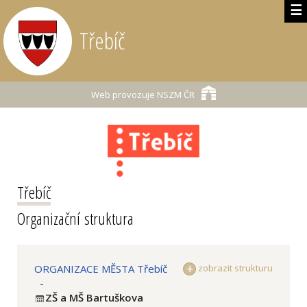
☰
Třebíč
Web provozuje
NSZM ČR
Třebíč
Organizační struktura
ORGANIZACE MĚSTA Třebíč
zobrazit strukturu
-
ZŠ a MŠ Bartuškova