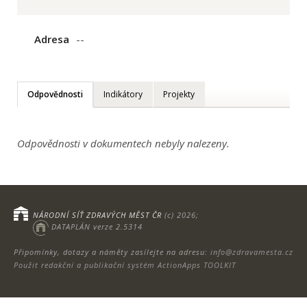
Adresa
--
Odpovědnosti
Indikátory
Projekty
Odpovědnosti v dokumentech nebyly nalezeny.
NÁRODNÍ SÍŤ ZDRAVÝCH MĚST ČR
(c) 2026;
DATAPLÁN verze 2.5314
Připomínky, dotazy a náměty zasílejte na adresu:
info@zdravamesta.cz
Použit redakční a publikační systém ActionApps TOOLKIT