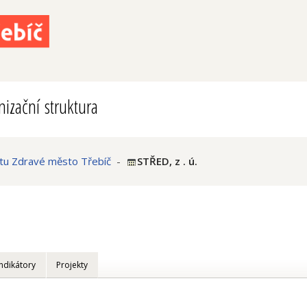
izační struktura
ktu Zdravé město Třebíč
-
STŘED, z . ú.
Indikátory
Projekty