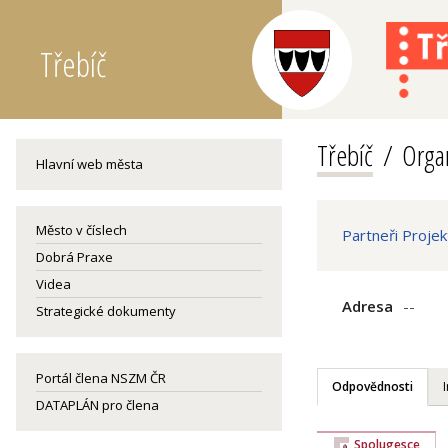
Třebíč
Třebíč
Organ
Hlavní web města
Město v číslech
Partneři Proje
Dobrá Praxe
Videa
Adresa
--
Strategické dokumenty
Portál člena NSZM ČR
Odpovědnosti
DATAPLÁN pro člena
Spolugesce