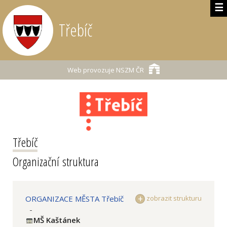
☰
Třebíč
Web provozuje
NSZM ČR
Třebíč
Organizační struktura
ORGANIZACE MĚSTA Třebíč
zobrazit strukturu
-
MŠ Kaštánek