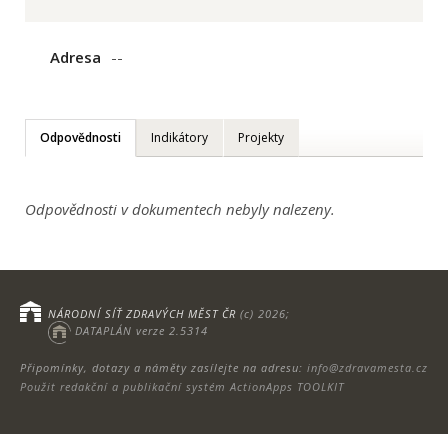
Adresa
--
Odpovědnosti
Indikátory
Projekty
Odpovědnosti v dokumentech nebyly nalezeny.
NÁRODNÍ SÍŤ ZDRAVÝCH MĚST ČR
(c) 2026;
DATAPLÁN verze 2.5314
Připomínky, dotazy a náměty zasílejte na adresu:
info@zdravamesta.cz
Použit redakční a publikační systém ActionApps TOOLKIT