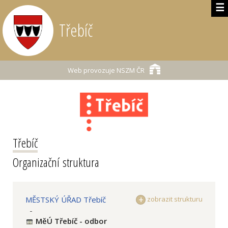
☰
Třebíč
Web provozuje
NSZM ČR
Třebíč
Organizační struktura
MĚSTSKÝ ÚŘAD Třebíč
zobrazit strukturu
-
MěÚ Třebíč - odbor