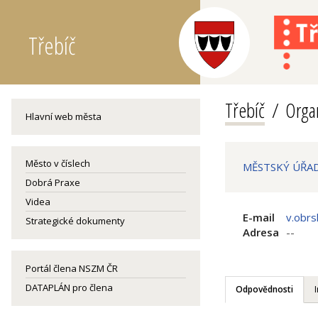
Třebíč
Třebíč
Organ
Hlavní web města
Město v číslech
MĚSTSKÝ ÚŘAD
Dobrá Praxe
Videa
E-mail
v.obrs
Strategické dokumenty
Adresa
--
Portál člena NSZM ČR
DATAPLÁN pro člena
Odpovědnosti