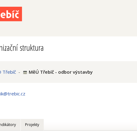
izační struktura
 Třebíč
-
MěÚ Třebíč - odbor výstavby
lik@trebic.cz
Indikátory
Projekty