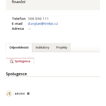
finanční
Telefon
568 896 111
E-mail
d.vojtan@trebic.cz
Adresa
--
Odpovědnosti
Indikátory
Projekty
Spolugesce
Spolugesce
..ARCHIV