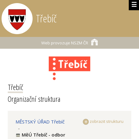
☰
Třebíč
Web provozuje
NSZM ČR
Třebíč
Organizační struktura
MĚSTSKÝ ÚŘAD Třebíč
zobrazit strukturu
-
MěÚ Třebíč - odbor