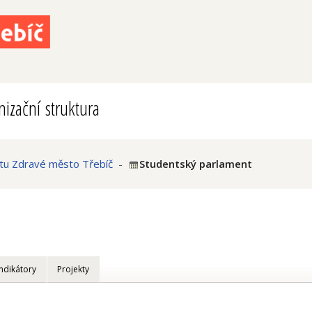
izační struktura
ktu Zdravé město Třebíč
-
Studentský parlament
Indikátory
Projekty