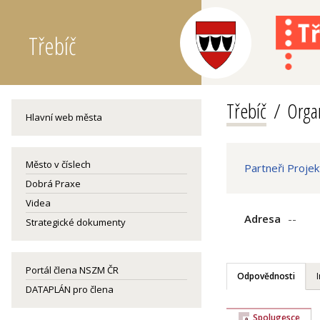
Třebíč
Třebíč
Organ
Hlavní web města
Město v číslech
Partneři Proje
Dobrá Praxe
Videa
Adresa
--
Strategické dokumenty
Portál člena NSZM ČR
Odpovědnosti
DATAPLÁN pro člena
Spolugesce