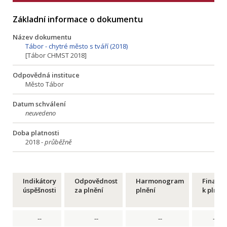
Základní informace o dokumentu
Název dokumentu
Tábor - chytré město s tváří (2018)
[Tábor CHMST 2018]
Odpovědná instituce
Město Tábor
Datum schválení
neuvedeno
Doba platnosti
2018 -
průběžně
Indikátory
Odpovědnost
Harmonogram
Financ
úspěšnosti
za plnění
plnění
k plnění
--
--
--
--