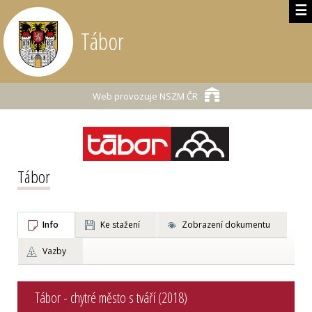
☰
Tábor
Web provozuje
NSZM ČR
Tábor
Info
Ke stažení
Zobrazení dokumentu
Vazby
Tábor - chytré město s tváří (2018)