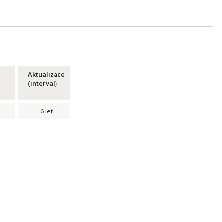
Aktualizace
(interval)
ě
6 let