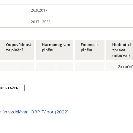
26.9.2017
2017 - 2023
Odpovědnost
Harmonogram
Finance k
Hodnotící
za plnění
plnění
plnění
zpráva
(interval)
--
--
--
2x ročn
KE STAŽENÍ
 plán vzdělávání ORP Tábor (2022)