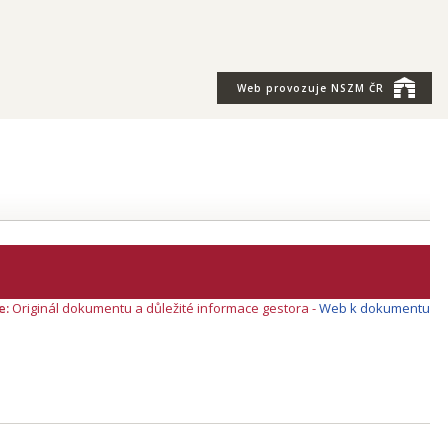
Web provozuje
NSZM ČR
e:
Originál dokumentu a důležité informace gestora -
Web k dokumentu