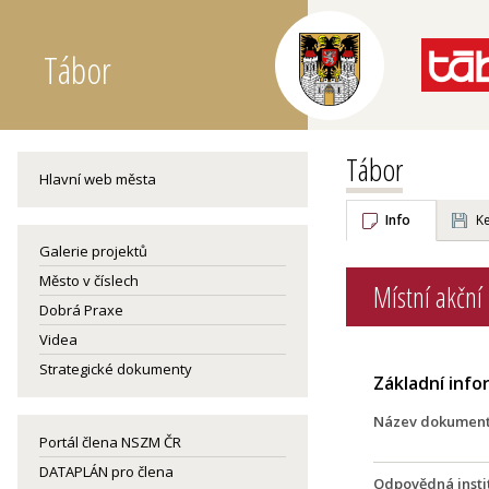
Tábor
Tábor
Hlavní web města
Info
Ke
Galerie projektů
Město v číslech
Místní akční
Dobrá Praxe
Videa
Strategické dokumenty
Základní inf
Název dokumen
Portál člena NSZM ČR
DATAPLÁN pro člena
Odpovědná insti