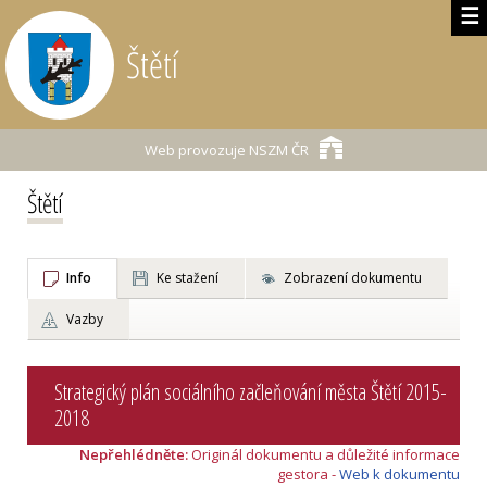
☰
Štětí
Web provozuje
NSZM ČR
Štětí
Info
Ke stažení
Zobrazení dokumentu
Vazby
Strategický plán sociálního začleňování města Štětí 2015-
2018
Nepřehlédněte:
Originál dokumentu a důležité informace
gestora -
Web k dokumentu