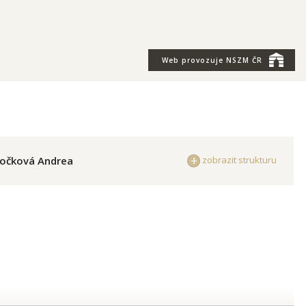
Web provozuje
NSZM ČR
očková Andrea
zobrazit strukturu