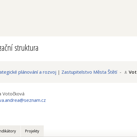
ační struktura
ategické plánování a rozvoj
|
Zastupitelstvo Města Štětí
-
Vot
a Votočková
va.andrea@seznam.cz
Indikátory
Projekty