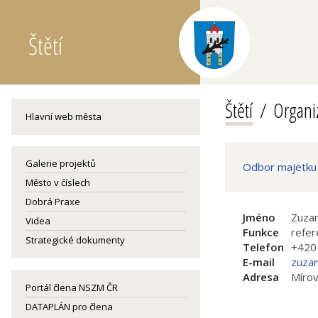
Štětí
Štětí
Organiz
Hlavní web města
Galerie projektů
Odbor majetku 
Město v číslech
Dobrá Praxe
Jméno
Zuza
Videa
Funkce
refer
Strategické dokumenty
Telefon
+420
E-mail
zuzan
Adresa
Mírov
Portál člena NSZM ČR
DATAPLÁN pro člena