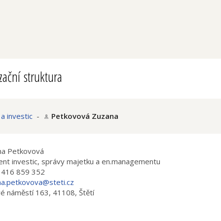
ační struktura
a investic
-
Petkovová Zuzana
na Petkovová
ent investic, správy majetku a en.managementu
 416 859 352
a.petkovova@steti.cz
é náměstí 163, 41108, Štětí