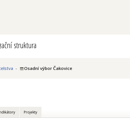
ační struktura
telstva
-
Osadní výbor Čakovice
Indikátory
Projekty