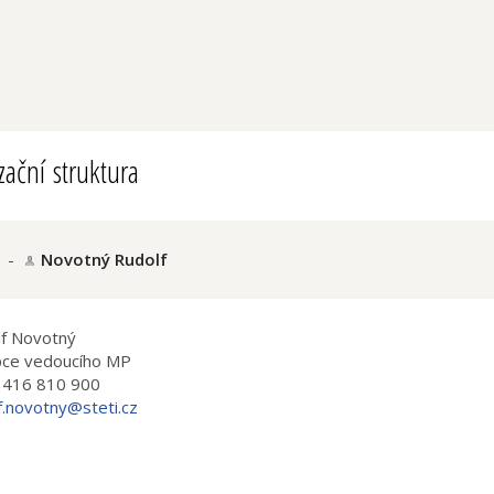
ační struktura
-
Novotný Rudolf
lf Novotný
pce vedoucího MP
 416 810 900
f.novotny@steti.cz