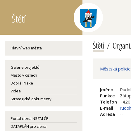
Štětí
Štětí
Organiz
Hlavní web města
Galerie projektů
Městská policie
Město v číslech
Dobrá Praxe
Jméno
Rudo
Videa
Funkce
Zátu
Strategické dokumenty
Telefon
+420
E-mail
rudol
Adresa
--
Portál člena NSZM ČR
DATAPLÁN pro člena