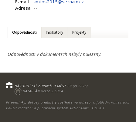
E-mail
kmilos2015@seznam.cz
Adresa
--
Odpovědnosti
Indikátory
Projekty
Odpovědnosti v dokumentech nebyly nalezeny.
NÁRODNÍ SÍŤ ZDRAVÝCH MĚST ČR
(c) 2026;
DATAPLÁN verze 2.5314
Připomínky, dotazy a náměty zasílejte na adresu:
info@zdravamesta.cz
Použit redakční a publikační systém ActionApps TOOLKIT