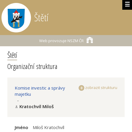
☰
Štětí
Web provozuje
NSZM ČR
Štětí
Organizační struktura
Komise investic a správy
zobrazit strukturu
majetku
-
Kratochvíl Miloš
Jméno
Miloš Kratochvíl