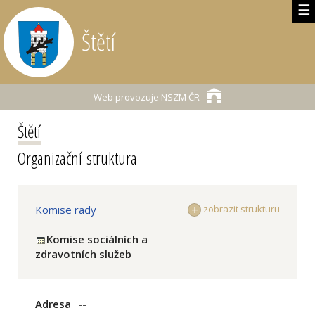
☰
Štětí
Web provozuje
NSZM ČR
Štětí
Organizační struktura
Komise rady
zobrazit strukturu
-
Komise sociálních a
zdravotních služeb
Adresa
--