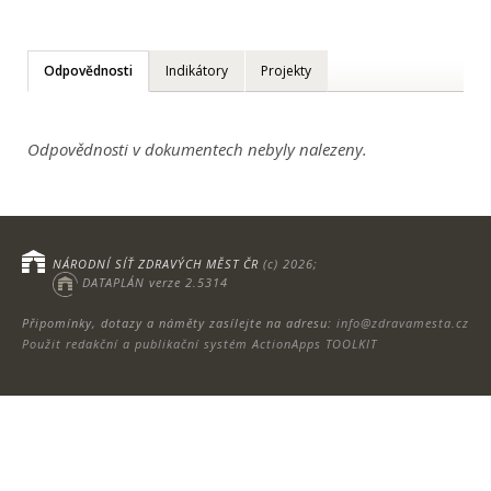
Odpovědnosti
Indikátory
Projekty
Odpovědnosti v dokumentech nebyly nalezeny.
NÁRODNÍ SÍŤ ZDRAVÝCH MĚST ČR
(c) 2026;
DATAPLÁN verze 2.5314
Připomínky, dotazy a náměty zasílejte na adresu:
info@zdravamesta.cz
Použit redakční a publikační systém ActionApps TOOLKIT