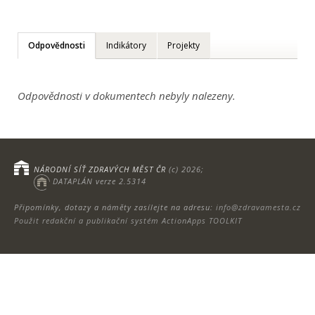
Odpovědnosti
Indikátory
Projekty
Odpovědnosti v dokumentech nebyly nalezeny.
NÁRODNÍ SÍŤ ZDRAVÝCH MĚST ČR
(c) 2026;
DATAPLÁN verze 2.5314
Připomínky, dotazy a náměty zasílejte na adresu:
info@zdravamesta.cz
Použit redakční a publikační systém ActionApps TOOLKIT