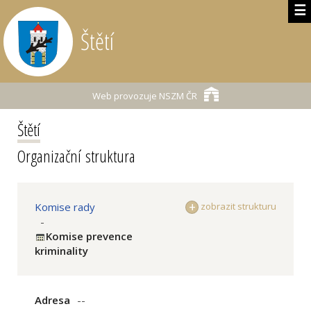
☰
Štětí
Web provozuje
NSZM ČR
Štětí
Organizační struktura
Komise rady
zobrazit strukturu
-
Komise prevence
kriminality
Adresa
--