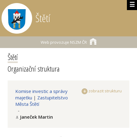
☰
Štětí
Web provozuje
NSZM ČR
Štětí
Organizační struktura
Komise investic a správy
zobrazit strukturu
majetku
|
Zastupitelstvo
Města Štětí
-
Janeček Martin