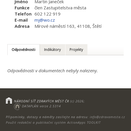
Jméno
Martin Janeček
Funkce
člen Zastupitelstva města
Telefon
602 122 919
E-mail
mj@wo.cz
Adresa
Mírové náměstí 163, 41108, Štětí
Odpovědnosti
Indikátory
Projekty
Odpovědnosti v dokumentech nebyly nalezeny.
NÁRODNÍ SÍŤ ZDRAVÝCH MĚST ČR
(c) 2026;
DATAPLÁN verze 2.5314
Připomínky, dotazy a náměty zasílejte na adresu:
info@zdravamesta.cz
Použit redakční a publikační systém ActionApps TOOLKIT