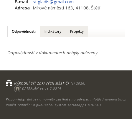
E-mail
st.gladis@gmail.com
Adresa
Mírové náměstí 163, 41108, Štětí
Odpovědnosti
Indikátory
Projekty
Odpovědnosti v dokumentech nebyly nalezeny.
NÁRODNÍ SÍŤ ZDRAVÝCH MĚST ČR
(c) 2026;
DATAPLÁN verze 2.5314
Připomínky, dotazy a náměty zasílejte na adresu:
info@zdravamesta.cz
Použit redakční a publikační systém ActionApps TOOLKIT