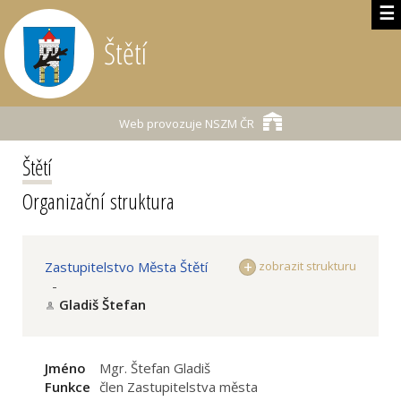
☰
Štětí
Web provozuje
NSZM ČR
Štětí
Organizační struktura
Zastupitelstvo Města Štětí
zobrazit strukturu
-
Gladiš Štefan
Jméno
Mgr. Štefan Gladiš
Funkce
člen Zastupitelstva města