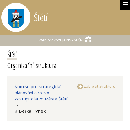
☰
Štětí
Web provozuje
NSZM ČR
Štětí
Organizační struktura
Komise pro strategické
zobrazit strukturu
plánování a rozvoj
|
Zastupitelstvo Města Štětí
-
Berka Hynek