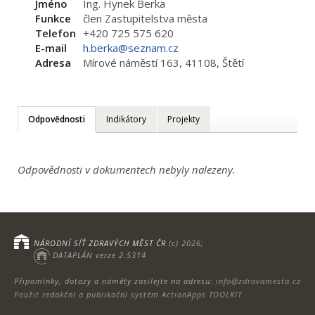
Jméno
Ing. Hynek Berka
Funkce
člen Zastupitelstva města
Telefon
+420 725 575 620
E-mail
h.berka@seznam.cz
Adresa
Mírové náměstí 163, 41108, Štětí
Odpovědnosti
Indikátory
Projekty
Odpovědnosti v dokumentech nebyly nalezeny.
NÁRODNÍ SÍŤ ZDRAVÝCH MĚST ČR
(c) 2026;
DATAPLÁN verze 2.5314
Připomínky, dotazy a náměty zasílejte na adresu:
info@zdravamesta.cz
Použit redakční a publikační systém ActionApps TOOLKIT