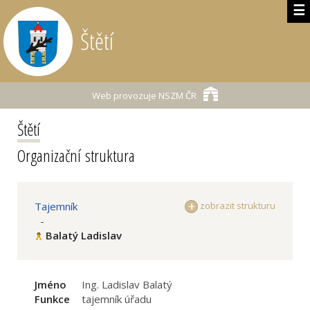
☰
Štětí
Web provozuje
NSZM ČR
Štětí
Organizační struktura
Tajemník
zobrazit strukturu
-
Balatý Ladislav
Jméno
Ing. Ladislav Balatý
Funkce
tajemník úřadu