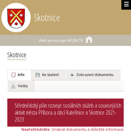
☰
Skotnice
Web provozuje
NSZM ČR
Skotnice
Info
Ke stažení
Zobrazení dokumentu
Vazby
Střednědobý plán rozvoje sociálních služeb a souvisejících
aktivit města Příbora a obcí Kateřinice a Skotnice 2021-
2023
Nepřehlédněte:
Originál dokumentu a důležité informace