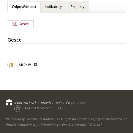
Odpovědnosti
Indikátory
Projekty
Gesce
Gesce
..ARCHIV
NÁRODNÍ SÍŤ ZDRAVÝCH MĚST ČR
(c) 2026;
DATAPLÁN verze 2.5314
Připomínky, dotazy a náměty zasílejte na adresu:
info@zdravamesta.cz
Použit redakční a publikační systém ActionApps TOOLKIT